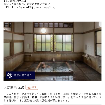
TEL : 050-1780-3101
※シェア購入型別荘のため要問い合わせ
URL：
https://yu-do100.jp/hotsprings/113a/
人吉温泉 元湯
温泉
ＪＲ人吉駅からクルマで約５分。昭和９年（１９３４年）創業のレトロ感あふれる公
衆浴場。加水・加熱は一切無しの源泉１００％掛け流し。弱アルカリ性の湯がたっぷ
りと注がれ、４２度前後の絶妙の湯加減が保たれている。