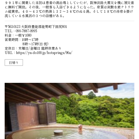
９９１年に開業した当初は患者の湯治場としていたが、阪神淡路大震災を機に被災者
に無料で開放。その後、一般客も入浴できるようになった。泉質は炭酸水素ナトリウ
ム硫黄泉。４０〜４３℃の熱湯と３２〜３６℃のぬる湯。そして１８℃の冷泉を掛け
流している水風呂の３つの浴槽がある。
〒563-0123 大阪府豊能郡能勢町下田尻801
TEL：090-7887-0995
料金：一般￥1000
営業時間：10時〜17時
8時〜17時(日·祝)
定休日：木曜日/金曜日 臨時休業あり
URL：
https://yu-do100.jp/hotsprings/96a/
日帰り