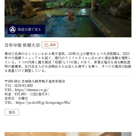
百年ゆ宿 旅館大沼
温泉
奥州三名湯のひとつといわれる鳴子温泉。120年以上の歴史をもつ大沼旅館は、2023
年の大規模リニューアルを経て、現代のライフスタイルにあわせた湯治体験を提供し
ている。７つの内湯と露天風呂「母里(もり)の湯」があり、泉質は塩分を含む無色透
明の重曹泉。五代目主人の大沼伸治さんは自らを湯守と名乗り、すべての風呂の加減
を湯量だけで調整している。
〒989-6811 宮城県大崎市鳴子温泉赤湯34
TEL : 0229-83-3052
URL :
https://ohnuma.co.jp/
料金：¥15,180~（1泊2食付き）
定休日：水曜日
URL：
https://yu-do100.jp/hotsprings/98a/
宿泊