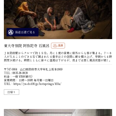
東大寺別院 阿弥陀寺 石風呂
温泉
ＪＲ防府駅からクルマで約１５分。月に１度の営業に県外からも客が集まる。７〜８
人が入ることのできる石で囲まれた４畳半ほどの空間に薪を積み上げ、早朝から４時
間焚き続ける。時間とともに徐々に温度は下がるが、夜までは蒸し風呂状態が続く。
〒747-0004 山口県防府市大字牟礼上坂本1869
TEL : 0835-38-0839
料金：一般 ¥500(薪代)
営業時間： 11時〜18時 毎月第一日曜日
URL：
https://yu-do100.jp/hotsprings/103a/
日帰り