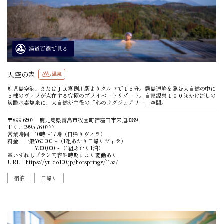
天空の森
温泉
鹿児島空港、またはＪＲ嘉例川駅よりクルマで１５分。霧島連峰を臨む大自然の中に
５棟のヴィラが点在する究極のプライベートリゾート。自家源泉１００%かけ流しの
炭酸水素塩泉に、大自然が主役の「心のラグジュアリー」空間。
〒899-6507 鹿児島県霧島市牧園町宿窪田市来迫3389
TEL : 0995-76-0777
営業時間：10時〜17時（日帰りヴィラ）
料金：一般¥60,000〜（1組あたり日帰りヴィラ）
¥300,000〜（1組あたり1泊）
※いずれもプラン内容や時期により変動あり
URL：
https://yu-do100.jp/hotsprings/115a/
宿泊
日帰り