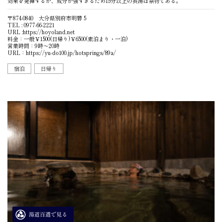
効果を発揮するが、成分が強すぎるため15分以上の長湯は禁物である。
〒874-0840 大分県別府市明礬 5
TEL : 0977-66-2221
URL :
https://hoyoland.net
料金：一般￥1500(日帰り)￥6500(素泊まり・一泊)
営業時間：9時〜20時
URL：
https://yu-do100.jp/hotsprings/89a/
宿泊
日帰り