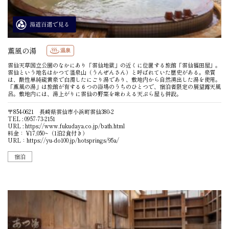
薫風の湯
温泉
雲仙天草国立公園のなかにあり「雲仙地獄」の近くに位置する旅館「雲仙福田屋」。
雲仙という地名はかつて温泉山（うんぜんさん）と呼ばれていた歴史がある。泉質
は、酸性単純硫黄泉で白濁したにごり湯であり、敷地内から自然湧出した湯を使用。
「薫風の湯」は旅館が有する６つの浴場のうちのひとつで、宿泊者限定の展望露天風
呂。敷地内には、湯上がりに雲仙の野菜を味わえる天ぷら屋も併設。
〒854-0621 長崎県雲仙市小浜町雲仙380-2
TEL : 0957-73-2151
URL :
https://www.fukudaya.co.jp/bath.html
料金： ¥17,050~（1泊2食付き）
URL：
https://yu-do100.jp/hotsprings/95a/
宿泊