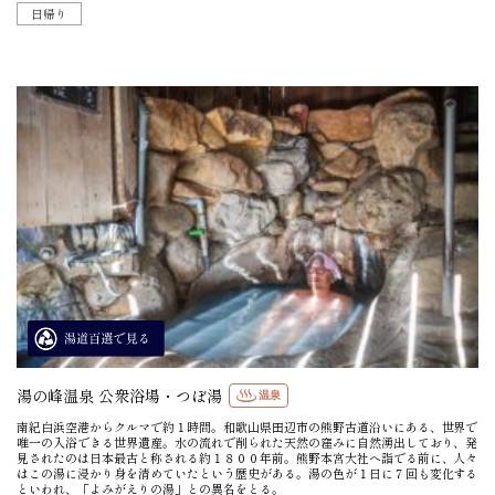
日帰り
湯の峰温泉 公衆浴場・つぼ湯
温泉
南紀白浜空港からクルマで約１時間。和歌山県田辺市の熊野古道沿いにある、世界で
唯一の入浴できる世界遺産。水の流れで削られた天然の窪みに自然湧出しており、発
見されたのは日本最古と称される約１８００年前。熊野本宮大社へ詣でる前に、人々
はこの湯に浸かり身を清めていたという歴史がある。湯の色が１日に７回も変化する
といわれ、「よみがえりの湯」との異名をとる。