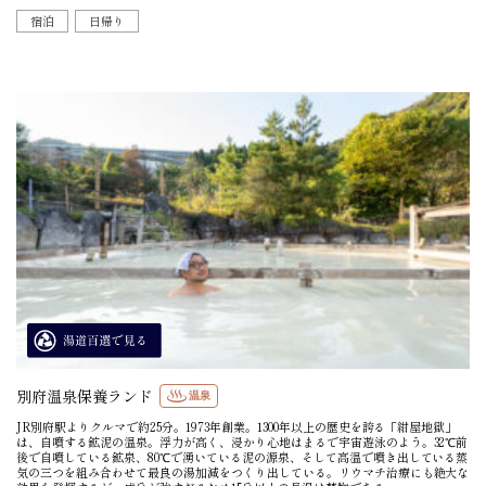
宿泊
日帰り
別府温泉保養ランド
温泉
JR別府駅よりクルマで約25分。1973年創業。1300年以上の歴史を誇る「紺屋地獄」
は、自噴する鉱泥の温泉。浮力が高く、浸かり心地はまるで宇宙遊泳のよう。32℃前
後で自噴している鉱泉、80℃で湧いている泥の源泉、そして高温で噴き出している蒸
気の三つを組み合わせて最良の湯加減をつくり出している。リウマチ治療にも絶大な