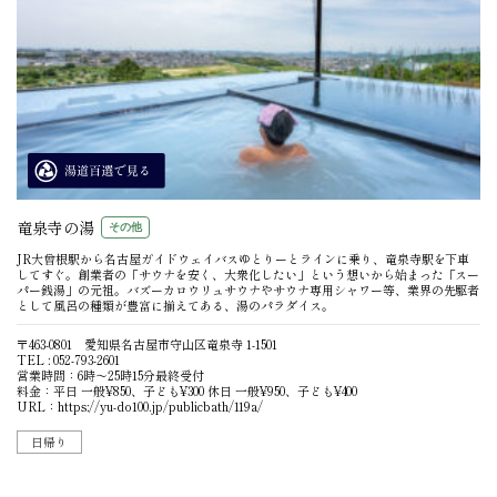
竜泉寺の湯
その他
JR大曾根駅から名古屋ガイドウェイバスゆとりーとラインに乗り、竜泉寺駅を下車
してすぐ。創業者の「サウナを安く、大衆化したい」という想いから始まった「スー
パー銭湯」の元祖。バズーカロウリュサウナやサウナ専用シャワー等、業界の先駆者
として風呂の種類が豊富に揃えてある、湯のパラダイス。
〒463-0801 愛知県名古屋市守山区竜泉寺 1-1501
TEL : 052-793-2601
営業時間：6時〜25時15分最終受付
料金：平日 一般¥850、子ども¥300 休日 一般¥950、子ども¥400
URL：
https://yu-do100.jp/publicbath/119a/
日帰り