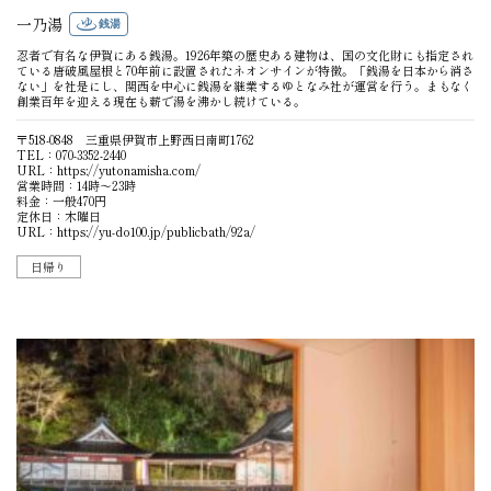
一乃湯
銭湯
忍者で有名な伊賀にある銭湯。1926年築の歴史ある建物は、国の文化財にも指定され
ている唐破風屋根と70年前に設置されたネオンサインが特徴。「銭湯を日本から消さ
ない」を社是にし、関西を中心に銭湯を継業するゆとなみ社が運営を行う。まもなく
創業百年を迎える現在も薪で湯を沸かし続けている。
〒518-0848 三重県伊賀市上野西日南町1762
TEL：070-3352-2440
URL：
https://yutonamisha.com/
営業時間：14時〜23時
料金：一般470円
定休日：木曜日
URL：
https://yu-do100.jp/publicbath/92a/
日帰り