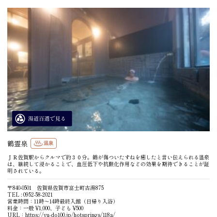
鶴霊泉
温泉
ＪＲ佐賀駅からクルマで約３０分。鶴が傷ついたすねを癒したと言い伝えられる温泉
は、継続して浸かることで、血圧低下や抗酸化作用などの効果を期待できることが証
明されている。
〒840-0501 佐賀県佐賀市富士町古湯875
TEL : 0952-58-2021
営業時間：11時〜14時最終入館（日帰り入浴）
料金：一般 ¥1,000、子ども ¥500
URL：
https://yu-do100.jp/hotsprings/118a/