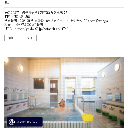
湯。
〒020-0507 岩手県岩手郡雫石町丸谷地68-77
TEL : 050-4561-5181
営業時間：9時~21時 ※施設内のプライベート サウナ棟「Forest Springs」
料金：一般 ¥55,000 ※2時間
URL：
https://yu-do100.jp/hotsprings/117a/
宿泊
日帰り