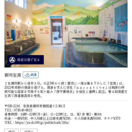
御所宝湯
銭湯
ＪＲ御所駅から徒歩３分。大正5年から続く歴史に一度は幕を下ろした「宝湯」は、
2022年奇跡の復活を遂げる。復活を支えた会社「ｎａｒｒａｔｉｖｅ」は銭湯の持
続可能な経営を支援する取り組み「湯守番頭会」を他社と連携し設立。第４回湯道文
化賞で湯道創造賞を受賞。
〒639-2216 奈良県御所市御国通り2-361-5
営業時間：14時~22時(月~金)、11~22時(土、日、祝) 休 第2・第4水
料金：一般¥530、中人(6歳以上12歳未満)¥200、 小人(6歳未満)¥100、サウナ¥370
URL：
https://yu-do100.jp/publicbath/116a/
宿泊
日帰り