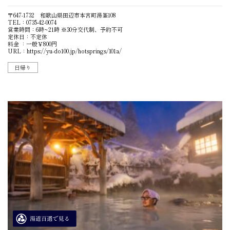
〒647-1732 和歌山県田辺市本宮町湯峯108
TEL：0735-42-0074
営業時間：6時~21時 ※30分交代制、予約不可
定休日：不定休
料金 ：一般￥800円
URL：
https://yu-do100.jp/hotsprings/101a/
日帰り