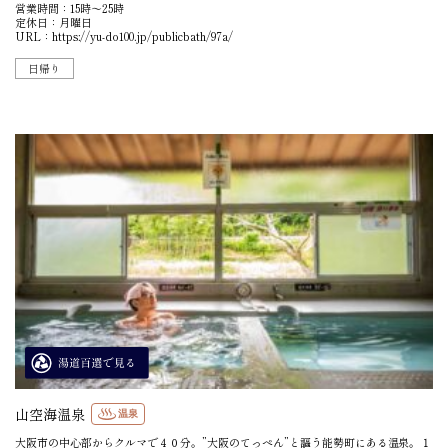
営業時間：15時〜25時
定休日：月曜日
URL：
https://yu-do100.jp/publicbath/97a/
日帰り
山空海温泉
温泉
大阪市の中心部からクルマで４０分。”大阪のてっぺん”と謳う能勢町にある温泉。１