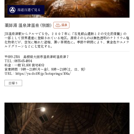
薬師湯 温泉津温泉 (別館)
温泉
JR温泉津駅からクルマで５分。２００７年に「石見銀山遺跡とその文化的景観」の
一部として世界遺産に登録されている地区。源泉そのものは無色透明のナトリウム塩
化物泉だが、空気に触れた途端、薄い茶褐色に。季節や時間により、黄金色やエメラ
ルドグリーンなどに七変化する。
〒699-2501 島根県大田市温泉津町温泉津７
TEL : 0855-65-4894
料金：一般 ¥1,600 貸切40分
営業時間：9時〜21時(月〜金)、8時〜21時(土、日、祝)
URL：
https://yu-do100.jp/hotsprings/104a/
日帰り