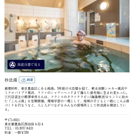
妙法湯
銭湯
創業80年、東京豊島区にある銭湯。5年前の大改築を経て、軟水炭酸シルキー風呂や
ミクロバイブラ風呂、リファのシャワーヘッドまで備えた最先端に生まれ変わった。
三代目店主の柳澤幸彦さんは、フランスのタラソテラピー(海藻療法)をヒントに始め
た「こんぶ湯」を定期開催。環境学習の一環として、地域の子どもと一緒にこんぶ湯
づくりを行なうなど、人と人がつながるみんなの居場所として妙法湯を開放してい
る。
〒171-0021
東京都豊島区西池袋 4-32-4
TEL：03-3957-8433
料金：一般￥550