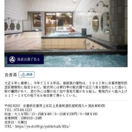
長者湯
銭湯
大正６年に創業し、今年で１０８年目。唐破風の建物は、２００２年に京都市歴史的
意匠建築物に指定された。脱衣所には柳行季の脱衣籠や近江八景を題材にした透かし
彫の欄間があり、窓の外には鯉が泳ぐ池や雪見灯籠がある庭も。敷地内から組み上げ
る１７〜１８℃の地下水を毎日薪で沸かしている。
〒602-8263 京都府京都市上京区上長者町通松屋町西入ル須浜東町450
TEL : 075-441-1223
料金：大人￥550 / 13〜15歳￥400 / 6〜12歳￥200円 / 0〜5歳￥100
営業時間：15時10分~24時
定休日：火曜日
URL：
https://yu-do100.jp/publicbath/102a/