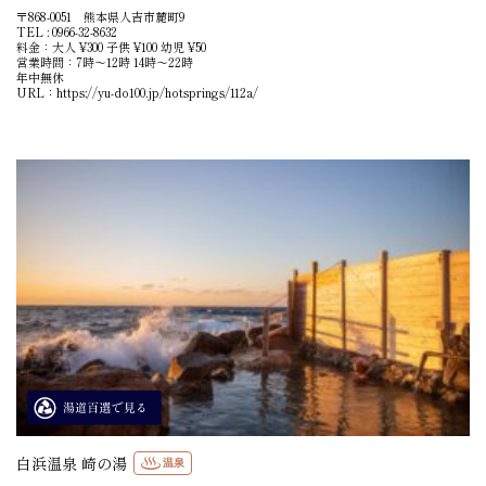
〒868-0051 熊本県人吉市麓町9
TEL : 0966-32-8632
料金：大人 ¥300 子供 ¥100 幼児 ¥50
営業時間：7時〜12時 14時〜22時
年中無休
URL：
https://yu-do100.jp/hotsprings/112a/
白浜温泉 崎の湯
温泉