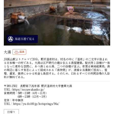
大湯
温泉
JR飯山駅よりクルマで20分。野沢温泉村は、村名の中に「温泉」の二文字が含まれ
る日本唯一の村である。大湯は江戸時代の趣を伝える湯屋建築。脱衣所と浴槽が一体
となった素朴な空間に、あつ湯とぬる湯、二つの浴槽が並ぶ。泉質は単純硫黄泉。湯
の周辺に暮らす有志によって結成される「湯仲間」が、清掃を当番制で担当し、管
理、運営、維持にかかる料金も負担する。そのため、13あるすべての共同浴場の入浴
料が無料である。
〒389-2502 長野県下高井郡 野沢温泉村大字豊郷大湯
URL :
https://nozawakanko.jp/
営業時間：5時～23時（4月～11月）
6時～23時（12月～3月）
定休：年中無休
URL：
https://yu-do100.jp/hotsprings/94a/
日帰り