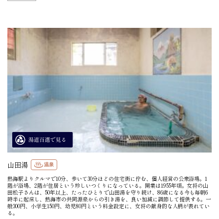
山田湯
温泉
熱海駅よりクルマで10分、歩いて30分ほどの住宅街に佇む、個人経営の公衆浴場。1
階が浴場、2階が住居という珍しいつくりになっている。開業は1955年頃。女将の山
田松子さんは、50年以上、たったひとりで山田湯を守り続け、86歳になる今も毎朝6
時半に起床し、熱海市の共同源泉からの引き湯を、良い加減に調節して提供する。一
般300円、小学生150円、幼児80円という料金設定に、女将の献身的な人柄が表れてい
る。