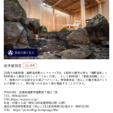
和多屋別荘
温泉
JR西九州新幹線・嬉野温泉駅からクルマで5分。1300年の歴史を誇る「嬉野温泉」と
500年前から栽培されている「うれしの茶」、そして400年続く「肥前吉田焼」とい
う、地域の3つの伝統文化を結びつけている。特別貴賓室「洗心」の露天風呂がとり
わけ素晴らしく、時が経つのを忘れて湯を堪能することができる。
〒843-0301 佐賀県嬉野市嬉野町下宿乙 738
TEL : 0954-42-0210
URL:
https://wataya.co.jp/
料金：日帰り入浴一般¥1,100(営業時間12時~21時)
宿泊水明荘特別貴賓室「洗心」2名1室利用時1泊2食付き一般¥132,000
URL：
https://yu-do100.jp/hotsprings/90a/