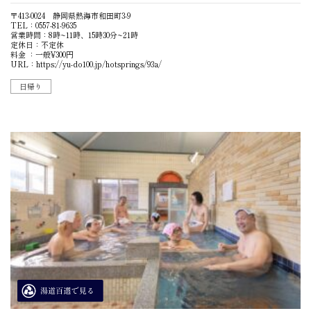
〒413-0024 静岡県熱海市和田町3-9
TEL：0557-81-9635
営業時間：8時~11時、15時30分~21時
定休日：不定休
料金 ：一般¥300円
URL：
https://yu-do100.jp/hotsprings/93a/
日帰り