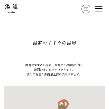
湯道とは
家元のことば
湯道おすすめの湯屋
活動内容
湯道のはじめ方
湯道おすすめの温泉、銭湯などの湯屋です。
湯道具・職人
地図のピンをクリックすると、
該当の湯屋が画面最上部に表示されます。
湯の記 掲示板
湯道おすすめの湯屋
湯道百選