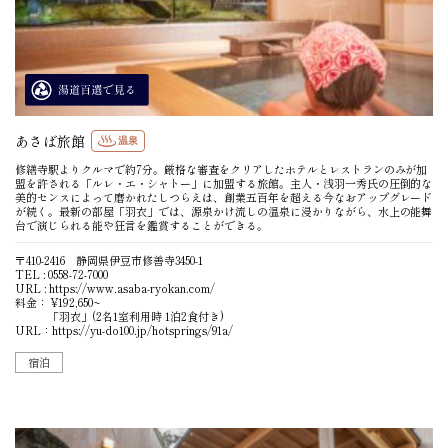
あさば旅館
温泉
修繕寺駅よりクルマで約7分。厳格な審査をクリアしたホテルとレストランのみが加
盟を許される「ルレ・エ・シャトー」に加盟する旅館。主人・浅羽一秀氏の圧倒的な
美的センスによって磨かれたしつらえは、創業五百年を超える今なおアップグレード
が続く。最新の部屋「羽衣」では、源泉かけ流しの温泉に浸かりながら、水上の能舞
台で演じられる能や狂言を鑑賞することができる。
〒410-2416 静岡県伊豆市修善寺3450-1
TEL : 0558-72-7000
URL :
https://www.asaba-ryokan.com/
料金： ¥192,650~
「羽衣」(2名1室利用時 1泊2食付き)
URL：
https://yu-do100.jp/hotsprings/91a/
宿泊