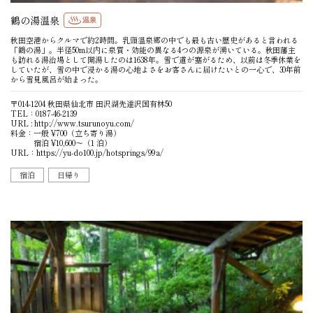
鶴の湯温泉
温泉
秋田空港からクルマで約2時間。乳頭温泉郷の中でも最も古い歴史があると言われる
「鶴の湯」。半径50m以内に泉質・効能の異なる4つの源泉が湧いている。秋田藩主
も訪れる湯治場として開湯したのは1638年。雪で道が塞がるため、以前は冬季休業を
していたが、雪の中で浸かる湯の心地よさをお客さんに届けたいとの一心で、30年前
から雪見風呂が始まった。
〒014-1204 秋田県仙北市 田沢湖先達沢国有林50
TEL：0187-46-2139
URL :
http://www.tsurunoyu.com/
料金：一般 ¥700（立ち寄り湯）
宿泊 ¥10,600〜（1 泊）
URL：
https://yu-do100.jp/hotsprings/99a/
宿泊
日帰り