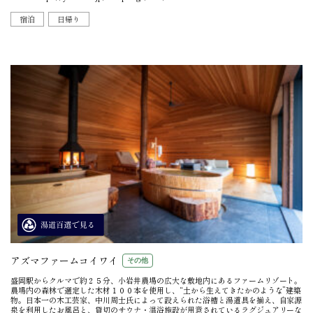
宿泊
日帰り
アズマファームコイワイ
その他
盛岡駅からクルマで約２５分、小岩井農場の広大な敷地内にあるファームリゾート。
農場内の森林で選定した木材１００本を使用し、“土から生えてきたかのような”建築
物。日本一の木工芸家、中川周士氏によって設えられた浴槽と湯道具を揃え、自家源
泉を利用したお風呂と、貸切のサウナ・温浴施設が用意されているラグジュアリーな