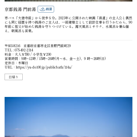
京都銭湯 門前湯
銭湯
市バス「大徳寺前」から徒歩５分。2023年に公開された映画「湯道」の主人公と偶然
にも同じ経歴を持つ銭湯のご主人は、一級建築士として設計仕事を行うかたわら、90
年前に祖父が始めた銭湯を守りつづけている。露天風呂とサウナ、水風呂を兼ね備
え、朝風呂も営業。
〒603-8216 京都府京都市北区紫野門前町29
TEL : 075-492-2314
料金：大人￥550 / 小学生￥200
営業時間：9時~12時 / 15時~26時(月〜水、金〜土)、9 時〜26時(日)
定休日：木曜日
URL：
https://yu-do100.jp/publicbath/114a/
日帰り