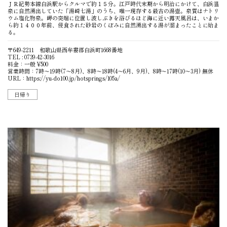
ＪＲ紀勢本線白浜駅からクルマで約１５分。江戸時代末期から明治にかけて、白浜温
泉に自然湧出していた「湯崎七湯」のうち、唯一現存する最古の湯壺。泉質はナトリ
ウム塩化物泉。岬の突端に位置し波しぶきを浴びるほど海に近い露天風呂は、いまか
ら約１４００年前、侵食された砂岩のくぼみに自然湧出する湯が溜まったことに始ま
る。
〒649-2211 和歌山県西牟婁郡白浜町1668番地
TEL : 0739-42-3016
料金：一般 ¥500
営業時間：7時〜19時(7〜8月)、8時〜18時(4〜6月、9月)、8時〜17時(10〜3月) 無休
URL：
https://yu-do100.jp/hotsprings/105a/
日帰り