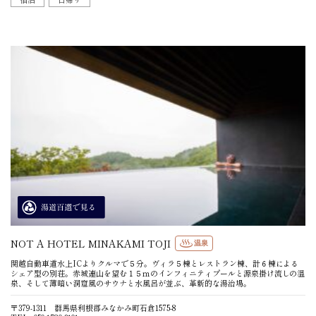
NOT A HOTEL MINAKAMI TOJI
温泉
関越自動車道水上ICよりクルマで５分。ヴィラ５棟とレストラン棟、計６棟による
シェア型の別荘。赤城連山を望む１５ｍのインフィニティプールと源泉掛け流しの温
泉、そして薄暗い洞窟風のサウナと水風呂が並ぶ、革新的な湯治場。
〒379-1311 群馬県利根郡みなかみ町石倉1575-8