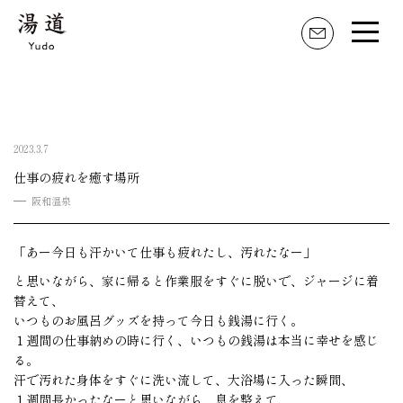
湯道とは
家元のことば
2023.3.7
活動内容
仕事の疲れを癒す場所
阪和温泉
湯道のはじめ方
湯道具・職人
「あー今日も汗かいて仕事も疲れたし、汚れたなー」
と思いながら、家に帰ると作業服をすぐに脱いで、ジャージに着
替えて、
湯の記 掲示板
いつものお風呂グッズを持って今日も銭湯に行く。
１週間の仕事納めの時に行く、いつもの銭湯は本当に幸せを感じ
湯道おすすめの湯屋
る。
汗で汚れた身体をすぐに洗い流して、大浴場に入った瞬間、
湯道百選
１週間長かったなーと思いながら、息を整えて、