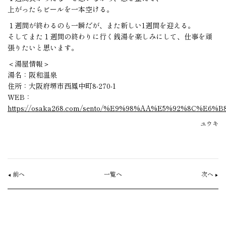
上がったらビールを一本空ける。
１週間が終わるのも一瞬だが、また新しい1週間を迎える。
そしてまた１週間の終わりに行く銭湯を楽しみにして、仕事を頑
張りたいと思います。
＜湯屋情報＞
湯名：阪和温泉
住所：大阪府堺市西鳳中町8-270-1
WEB：
https://osaka268.com/sento/%E9%98%AA%E5%92%8C%E6%
ユウキ
前へ
一覧へ
次へ
◀︎
▶︎