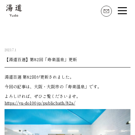
湯道とは
家元のことば
2023.7.1
活動内容
【湯道百選】第82回「寿楽温泉」更新
湯道のはじめ方
湯道百選 第82回が更新されました。
湯道具・職人
今回の記事は、大阪・大阪市の「寿楽温泉」です。
よろしければ、ぜひご覧くださいませ。
https://yu-do100.jp/publicbath/82a/
湯の記 掲示板
湯道おすすめの湯屋
湯道百選