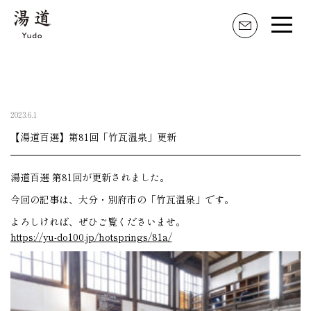
湯道とは
家元のことば
2023.6.1
活動内容
【湯道百選】第81回「竹瓦温泉」更新
湯道のはじめ方
湯道百選 第81回が更新されました。
湯道具・職人
今回の記事は、大分・別府市の「竹瓦温泉」です。
よろしければ、ぜひご覧くださいませ。
https://yu-do100.jp/hotsprings/81a/
湯の記 掲示板
湯道おすすめの湯屋
湯道百選