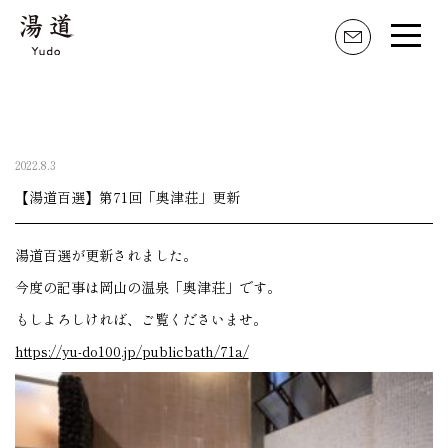
湯道とは
家元のことば
2022.8.3
活動内容
【湯道百選】第71回「奥津荘」更新
湯道のはじめ方
湯道百選が更新されました。
湯道具・職人
今度の記事は岡山の温泉「奥津荘」です。
もしよろしければ、ご覧くださいませ。
湯の記 掲示板
https://yu-do100.jp/publicbath/71a/
湯道おすすめの湯屋
湯道百選