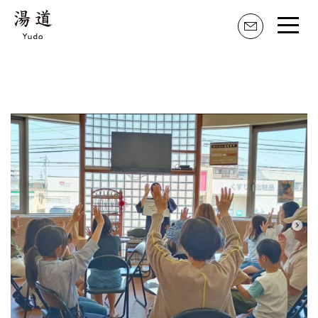
湯道とは
家元のことば
活動内容
湯道のはじめ方
湯道具・職人
湯の記 掲示板
湯道おすすめの湯屋
湯道百選