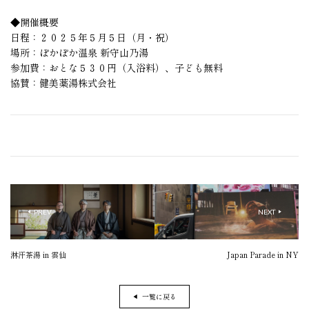
◆開催概要
日程：２０２５年５月５日（月・祝）
場所：ぽかぽか温泉 新守山乃湯
参加費：おとな５３０円（入浴料）、子ども無料
協賛：健美薬湯株式会社
PREV
NEXT
◀︎
▶︎
淋汗茶湯 in 雲仙
Japan Parade in NY
一覧に戻る
◀︎